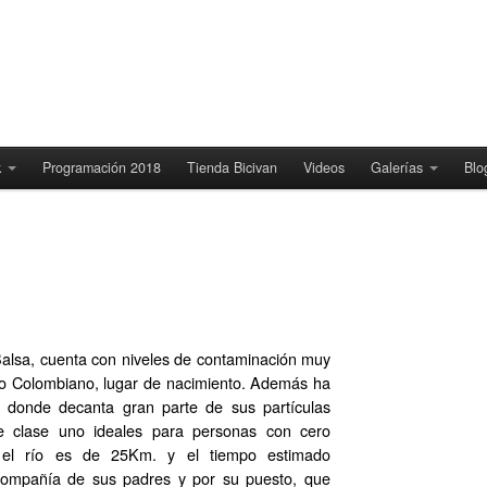
k
Programación 2018
Tienda Bicivan
Videos
Galerías
Blo
Balsa, cuenta con niveles de contaminación muy
izo Colombiano, lugar de nacimiento. Además ha
, donde decanta gran parte de sus partículas
e clase uno ideales para personas con cero
n el río es de 25Km. y el tiempo estimado
 compañía de sus padres y por su puesto, que