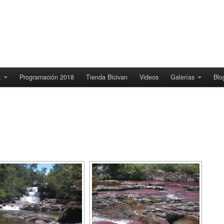
k
Programación 2018
Tienda Bicivan
Videos
Galerías
Blo