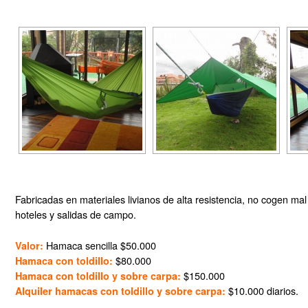
Caño Cristales
Cerros de Mavecure
Chocó
Isla Gorgona
Puerto Carreño
Puerto España (La Barra)
Río Anchicayá
Río Anchicayá hasta el Mar
Fabricadas en materiales livianos de alta resistencia, no cogen mal 
hoteles y salidas de campo.
Río Meta
Blog
Hamaca sencilla $50.000
Valor:
$80.000
Hamaca con toldillo:
Contacto
$150.000
Hamaca con toldillo y sobre carpa:
$10.000 diarios.
Alquiler hamacas con toldillo y sobre carpa: