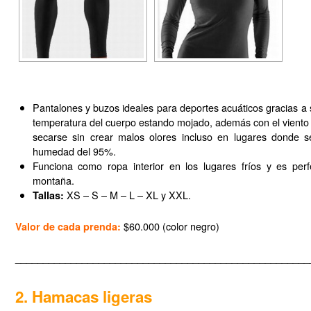
Rio Cauca
Choco en Barco
Choco Lancha Rapida
Bahía Solano Aereo
Planes sin Kayak
Pantalones y buzos ideales para deportes acuáticos gracias a s
temperatura del cuerpo estando mojado, además con el viento 
Caño Cristales
secarse sin crear malos olores incluso en lugares donde s
Avistamiento de Condores
humedad del 95%.
Funciona como ropa interior en los lugares fríos y es perf
Cerros de Mavecure
montaña.
XS – S – M – L – XL y XXL.
Tallas:
Programación 2018
Tienda Bicivan
$60.000 (color negro)
Valor de cada prenda:
Videos
_____________________________________________________
Galerías
Amazonas
2. Hamacas ligeras
Bahía Málaga