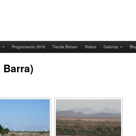
k
Programación 2018
Tienda Bicivan
Videos
Galerías
Blo
 Barra)