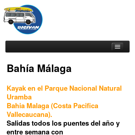
Bahía Málaga
Home
Planes en Kayak
Kayak en el Parque Nacional Natural
Uramba
Planes sin Kayak
Bahia Malaga
(Costa Pacifica
Programación 2018
Vallecaucana).
Tienda Bicivan
Salidas todos los puentes del año y
Videos
entre semana con
Galerías