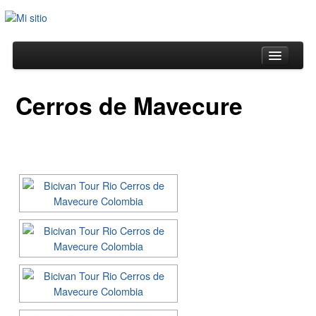
Cerros de Mavecure
Home
Planes en Kayak
Planes sin Kayak
Programación 2018
Tienda Bicivan
Videos
Galerías
Blog
Contacto