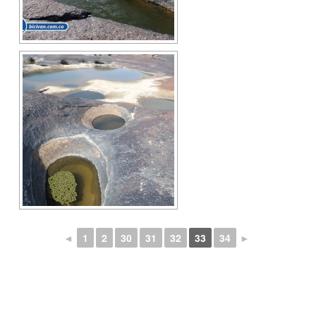
◄
1
2
30
31
32
33
34
►