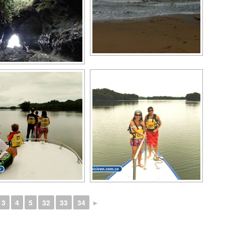
3
4
5
32
33
34
►