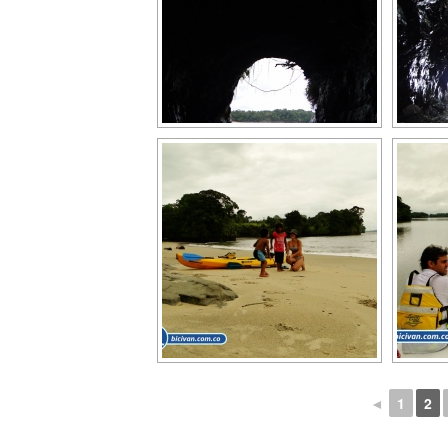
◄
1
2